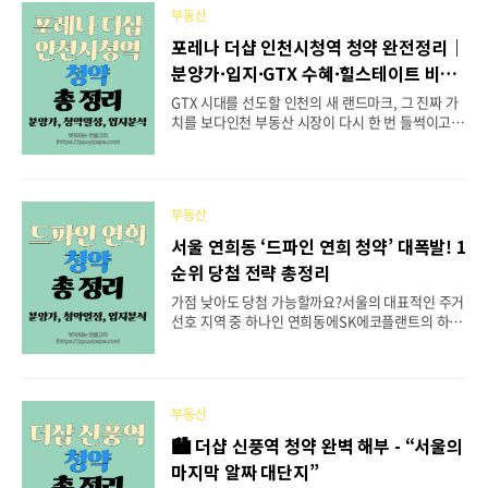
하지만, 단기 투자 목적으로는 다소 보수적인 접근이
부동산
필요합니다.이번 글에서는 부동산 전문 블로거의 관
점에서입지, 분양가, 자금계획, 청약조건, 시장 포지
포레나 더샵 인천시청역 청약 완전정리｜
션 등을 하나씩 분석해드리겠습니다. 🚉 입지 분석 -
분양가·입지·GTX 수혜·힐스테이트 비교
“사우역 도보권 + 숲세권, 완성된 생활 인프라” 사우
까지
역지엔하임 청약 단지는 김포시 사우동 296번지(사
GTX 시대를 선도할 인천의 새 랜드마크, 그 진짜 가
우4도시개발지구 공동1블록)에 위치합니다.김포골
치를 보다인천 부동산 시장이 다시 한 번 들썩이고
드라인 사우역에서 약 500m 거리, 도보로 5분 내에
있습니다.바로 ‘포레나 더샵 인천시청역’ 이라는 초
이동 가능한 역세권 입지입니다. 사우역..
대형 브랜드 신축 단지가2026년 1월 분양을 앞두고
있기 때문입니다. 이번에 청약할 단지는 ‘한화 포레
나’와 ‘포스코 더샵’이라는국내 대표 건설 브랜드 두
부동산
곳이 손잡고 선보이는 인천 도심의 핵심 대단지입니
다.GTX 개통과 구월아이시티 복합개발의 직접 수혜
서울 연희동 ‘드파인 연희 청약’ 대폭발! 1
지로,입지와 교통, 브랜드, 실거주 환경, 투자성까지
순위 당첨 전략 총정리
모든 면에서 주목받고 있습니다. 📍 단지 개요 - 인천
남동구 중심, 도심 대단지의 위용항목내용위치인천
가점 낮아도 당첨 가능할까요?서울의 대표적인 주거
남동구 간석동 311-1 (상인천초교주변구역 재개발)
선호 지역 중 하나인 연희동에SK에코플랜트의 하이
규모총 2,568세대 (일반분양 약 735세대)시공사한
엔드 브랜드 ‘드파인(DE’FINE)’ 이 첫선을 보입니
화건설 + 포스코이앤씨용적률..
다.‘드파인 연희 청약’은 단순한 분양 단지를 넘어,서
울 서북권 프리미엄 주거의 새로운 기준으로 주목받
고 있습니다. 오늘은 청약을 준비하시는 분들을 위해
부동산
📍 단지 개요부터 💰 분양가, 📆 청약 일정, 🎯 당첨
전략까지 하나씩 정리해드리겠습니다. 1️⃣ 위치 및
🏙️ 더샵 신풍역 청약 완벽 해부 - “서울의
단지 개요‘드파인 연희’는 서울 서대문구 연희동 535
마지막 알짜 대단지”
-5 일대(연희1구역 재개발) 에 조성됩니다.이 지역은