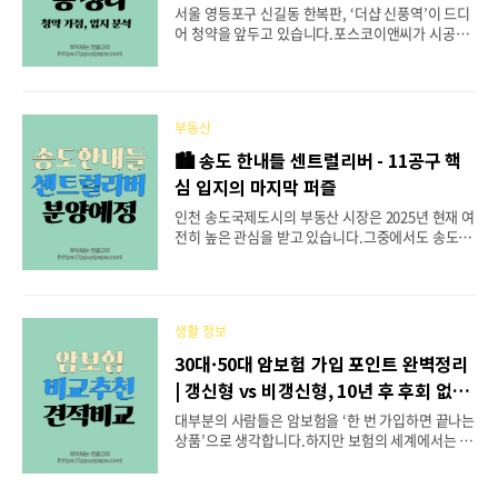
신촌·홍제·DMC 등 주요 도심과 인접해 있으면서
서울 영등포구 신길동 한복판, ‘더샵 신풍역’이 드디
도,조용하고 안정된 주거환경을 갖춘 지역으로 평가
어 청약을 앞두고 있습니다.포스코이앤씨가 시공을
받고 있습니다.구분내용단지명드파인 연희 (DE’FIN
맡은 이 단지는 2054세대의 초대형 규모로,서울 서
E YEONHUI)위치서울..
남권 부동산 시장에서 가장 뜨거운 관심을 받고 있
죠. 이번 포스팅에서는 “청약을 기다리는 사람”이 꼭
알아야 할📍입지, 📍분양가, 📍교통, 📍청약 자격까
부동산
지 8가지 핵심 정보를 완벽히 정리했습니다. 🧭 위치
& 단지 개요 - 신길뉴타운 중심의 포스코 브랜드 ‘더
🏙 송도 한내들 센트럴리버 - 11공구 핵
샵 신풍역’은 서울 영등포구 신길동 413-8번지 일원
심 입지의 마지막 퍼즐
에 위치하며,지하 3층부터 지상 35층까지 총 16개
동, 2054세대 규모의 대단지입니다. 이 단지는 신길
인천 송도국제도시의 부동산 시장은 2025년 현재 여
5구역 지역주택조합 사업(지주택)으로 시작해현재
전히 높은 관심을 받고 있습니다.그중에서도 송도 한
는 일반분양 단계로 전환된 안정적인 프로젝트로 평
내들 센트럴리버는 11공구에 들어서는 마지막 주거
가받고 있습니다. 🏗️ ..
단지 중 하나로,교통·교육·생활 인프라를 모두 갖춘
완성형 신축 브랜드 아파트입니다. 이 단지는 2029
년 3월 입주를 목표로 현재 청약 일정을 진행 중이며,
생활 정보
유승건설이 시공을 맡아 총 501세대 규모로 공급됩
니다.지하 1층 ~ 지상 29층, 6개 동 규모로 이루어진
30대·50대 암보험 가입 포인트 완벽정리
중대형 단지로,송도의 남쪽 생활권을 완성하는 중요
| 갱신형 vs 비갱신형, 10년 후 후회 없는
한 프로젝트로 평가받고 있습니다. 📍 송도 한내들
암보험 선택법
센트럴리버 위치 및 단지 개요위치: 인천광역시 연수
대부분의 사람들은 암보험을 ‘한 번 가입하면 끝나는
구 송도동 543번지 (송도국제도시 11공구 내)규모:
상품’으로 생각합니다.하지만 보험의 세계에서는 3
지하 1층 ~ 지상 29층, 총 6개동세대수: 501세대 (전
년, 5년마다 판이 바뀝니다.새로운 규제, 의료비 인
용 84㎡ 단일 ..
상, 보험사 리스크 구조 변화 등으로 인해같은 이름