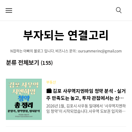
메
검
뉴
색
부자되는 연결고리
N잡하는 아빠의 블로그 입니다. 비즈니스 문의 : oursummerinc@gmail.com
분류 전체보기
(155)
부동산
🏙 김포 사우역지엔하임 청약 분석 - 실거
주 만족도는 높고, 투자 관점에서는 신중
하게
2026년 1월, 김포시 사우동 일대에서 ‘사우역지엔하
임 청약’이 시작되었습니다.사우역 도보권 입지와
숲세권 조망, 그리고 계약금 1천만 원 정액제 조건으
로 많은 관심을 받고 있습니다. 다만, 주변 시세와 브
랜드 경쟁력을 함께 고려하면실거주 목적에는 적합