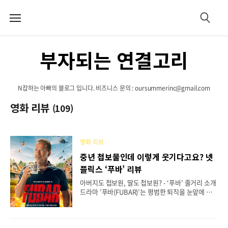
메
검
뉴
색
부자되는 연결고리
N잡하는 아빠의 블로그 입니다. 비즈니스 문의 : oursummerinc@gmail.com
영화 리뷰
(109)
영화 리뷰
중년 첩보물인데 이렇게 웃기다고요? 넷
플릭스 ‘푸바’ 리뷰
아버지도 첩보원, 딸도 첩보원? - ‘푸바’ 줄거리 소개
드라마 ’푸바(FUBAR)’는 평범한 퇴직을 눈앞에 둔 C
IA 요원 루크 브루너가 마지막 임무를 맡으면서 시작
됩니다. 그런데 그 임무의 현장에서 충격적인 진실을
마주하게 되죠. 바로 자신의 딸 에마 역시 CIA 요원