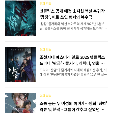
이었다는 사실입니다. 서로가 서로의 정체를 모르고
영화 리뷰
살아온 부녀가, 같은 작전에 투입되며 벌어지는 좌충
우돌 첩보 코미디가 중심 줄거리입니다.이 드라마는
넷플릭스 공개 예정 소지섭 액션 복귀작
단순한 스파이 액션물의 외형을 가지고 있지만, 본질
‘광장’, 피로 쓰인 형제의 복수극
적으로는 ‘가족 드라마’에 가깝습니다. 루크는 은퇴
를 앞둔 중년 남성의 정서적 외로움과 세대 차이로
‘광장’ 줄거리와 액션 누아르의 세계2025년 6월 6
인한 갈등을 겪고 있으며, 에마는 직업적 정체성과
일, 넷플릭스를 통해 전 세계에 공개되는 드라마 ‘광
연인 관계에서의 고민을 함께 짊어진 인물입니다. 이
장’은 오랜 시간 잠잠히 살아오던 한 남자가, 가족의
들이 세계를 위협하는 임무를 수행하면서도 ..
비극 앞에서 다시 어둠을 마주하게 되는 이야기를 그
리고 있습니다. 작품의 중심에는 남기준(소지섭)이
라는 인물이 있습니다. 과거 조직 세계에서 가장 강
영화 리뷰
한 해결사로 이름을 떨쳤던 그는, 적대 세력에 몸을
담은 동생을 해치지 않기 위해 스스로 아킬레스건을
조선시대 미스터리 멜로 2025 넷플릭스
끊고 은퇴를 택합니다. 하지만 11년 후, 동생이 정체
드라마 ‘탄금’ - 줄거리, 캐릭터, 연출 포
불명의 세력에 의해 처참히 살해당하게 되고, 기준은
인트 총정리
다시 ‘광장’이라는 세계로 발을 들이게 됩니다.이 드
드라마 ‘탄금’의 줄거리와 시대적 배경조선 후기, 최
라마는 복수의 여정을 따라가면서 단순한 감정이나
대 상단 ‘민상단’의 후계자였던 홍랑은 12년 전 실종
갈등을 넘어, 조직 내 권력 다툼과 가족이라는 이름
된 뒤 기억을 잃은 채 다시 돌아옵니다. 그의 귀환은
아래 감춰진 고통의 층위를 함께 풀어냅니다. ..
민상단 전체를 혼란에 빠뜨리고, 오랜 시간 그를 기
다려온 이복누이 재이는 반가움과 의심 사이에서 흔
들리게 됩니다. 드라마는 홍랑의 귀환과 함께 시작되
영화 리뷰
는 연쇄 실종 사건, ‘설인’이라는 전설적 존재, 그리
고 가문을 둘러싼 권력의 움직임을 조용히 펼쳐 나갑
소름 돋는 두 여성의 이야기…영화 ‘침범’
니다.‘탄금’이라는 제목은 고대의 극형에서 따온 것
리뷰 및 분석 - 그들이 감추고 싶었던 진실
으로, 고통스럽게 삼켜야만 하는 진실과 감정을 상징