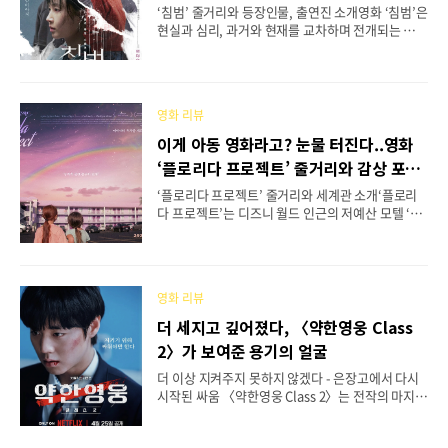
은?
합니다. 극 속에서도 이 상징은 인물들의 운명과 겹
‘침범’ 줄거리와 등장인물, 출연진 소개영화 ‘침범’은
쳐져 작용하며, 드라마의 분위기를 깊고 음울하게 끌
현실과 심리, 과거와 현재를 교차하며 전개되는 미스
어갑니다. 시대 배경은 상업 가문이 번영하던 조선
터리 스릴러입니다. 한 아이의 기이한 행동으로부터
후기로, 기존 사극과는 달리 무관과 양반 중심의 이..
시작된 작은 균열이 점차 일상의 바닥을 뒤흔들고, 2
0년 뒤 그 파편 속에서 또 다른 여성이 의문의 삶을
살아가고 있다는 이야기 구조입니다. 영화는 두 개의
영화 리뷰
타임라인을 번갈아 보여주며 긴장을 고조시키고, 사
건과 인물 간의 연결 고리를 차츰 드러냅니다.이야기
이게 아동 영화라고? 눈물 터진다..영화
의 시작은 수영 강사 이영은(곽선영)과 일곱 살 딸 소
‘플로리다 프로젝트’ 줄거리와 감상 포인
현(기소유)으로부터 출발합니다. 어느 날부터 소현
트
은 설명할 수 없는 이상 행동을 보이기 시작하고, 영
‘플로리다 프로젝트’ 줄거리와 세계관 소개‘플로리
은은 그것을 감추려 애쓰며 점차 고립감에 빠집니다.
다 프로젝트’는 디즈니 월드 인근의 저예산 모텔 ‘매
그리고 20년이 지난 뒤, 고독사 현장을 정리하는 특
직 캐슬’에 사는 여섯 살 소녀 무니와 그녀의 친구들
수 청소업체에서 일하는 김민(권유리)은 과거..
의 여름을 담담하게 그려낸 영화입니다. 현실은 팍팍
하지만, 아이들의 눈에는 이 모텔 주변이 곧 거대한
모험의 놀이터입니다. 폐건물은 사파리가 되고, 아
영화 리뷰
이스크림 하나에도 천국이 펼쳐지는 세계. 영화는 우
리가 흔히 생각하는 동화와는 조금 다른, 그러나 아
더 세지고 깊어졌다, 〈약한영웅 Class
이들만이 볼 수 있는 ‘진짜 마법’을 따라가며 이야기
2〉가 보여준 용기의 얼굴
를 전개합니다. 중요한 건, 이 영화가 디즈니랜드가
아닌 디즈니랜드 “건너편”에서 펼쳐진다는 점입니
더 이상 지켜주지 못하지 않겠다 - 은장고에서 다시
다. 환상이 바로 옆에 있지만 손 닿지 않는 거리에서,
시작된 싸움 〈약한영웅 Class 2〉는 전작의 마지막
무니와 친구들은 자신의 방식대로 ‘세상을 살아내
장면 이후, 더 깊고 어두운 내면을 품은 연시은(박지
고’ 있는 것입니다.이야기의 중심은 무니와 그녀의
훈)의 복귀로 이야기를 시작합니다. 친구를 위해 몸
엄마 할..