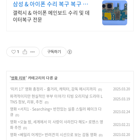
삼성 & 아이폰 수리 복구 복구 실
패시 비용 안받습니다
갤럭시 & 아이폰 메인보드 수리 및 데
이터복구 전문
1
구독하기
'
영화 리뷰
' 카테고리의 다른 글
‘미키 17’ 영화 총정리 – 줄거리, 캐릭터, 감독 메시지까지
2025.03.20
(0)
파격적이지만 현실적인 부부 이야기! 티빙 오리지널 드라마 L
2025.03.19
TNS 정보, 리뷰, 추천
(0)
영화 <서치1 - Searching> 반전있는 실종 스릴러 페이크 다
2023.02.24
큐
(0)
영화 <오늘 밤, 세계에서 이 사랑이 사라진다 해도> 로맨스 영
2023.02.21
화 추천
(0)
영화 <베일리 어게인> 반려견의 시선으로 보는 감동 영화
2023.02.20
(0)