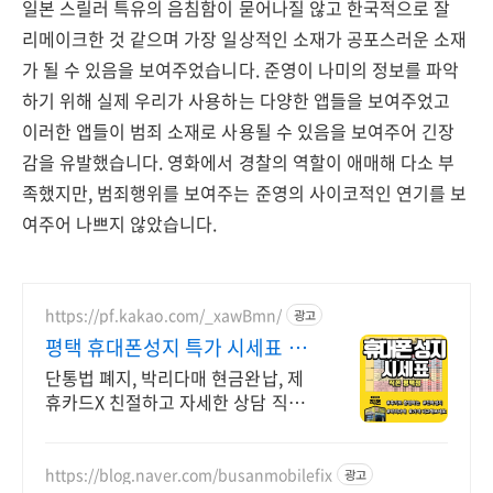
일본 스릴러 특유의 음침함이 묻어나질 않고 한국적으로 잘
리메이크한 것 같으며 가장 일상적인 소재가 공포스러운 소재
가 될 수 있음을 보여주었습니다. 준영이 나미의 정보를 파악
하기 위해 실제 우리가 사용하는 다양한 앱들을 보여주었고
이러한 앱들이 범죄 소재로 사용될 수 있음을 보여주어 긴장
감을 유발했습니다. 영화에서 경찰의 역할이 애매해 다소 부
족했지만, 범죄행위를 보여주는 준영의 사이코적인 연기를 보
여주어 나쁘지 않았습니다.
https://pf.kakao.com/_xawBmn/
광고
평택 휴대폰성지 특가 시세표 가
격비교 꼭 해보세요
단통법 폐지, 박리다매 현금완납, 제
휴카드X 친절하고 자세한 상담 직폰
평택점 휴대폰성지 시세표 매일확인
가능
https://blog.naver.com/busanmobilefix
광고