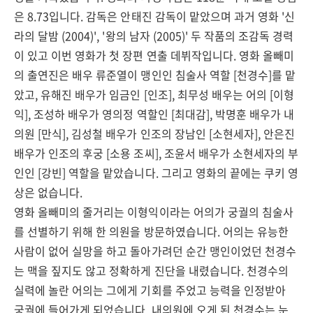
은 8.73입니다. 감독은 안태진 감독이 맡았으며 과거 영화 '신
라의 달밤 (2004)', '왕의 남자 (2005)' 두 작품의 조감독 경력
이 있고 이번 영화가 첫 장편 연출 데뷔작입니다. 영화 올빼미
의 출연진은 배우 류준열이 맹인인 침술사 역할 [천경수]를 맡
았고, 유해진 배우가 임금인 [인조], 최무성 배우는 어의 [이형
익], 조성하 배우가 영의정 역할인 [최대감], 박명훈 배우가 내
의원 [만식], 김성철 배우가 인조의 장남인 [소현세자], 안은진
배우가 인조의 후궁 [소용 조씨], 조윤서 배우가 소현세자의 부
인인 [강빈] 역할을 맡았습니다. 그리고 영화의 끝에는 쿠키 영
상은 없습니다.
영화 올빼미의 줄거리는 이형익이라는 어의가 궁궐의 침술사
를 선별하기 위해 한 의원을 방문하였습니다. 어의는 유능한
사람이 없어 실망을 하고 돌아가려던 순간 맹인이었던 천경수
는 맥을 짚지도 않고 정확하게 진단을 내렸습니다. 천경수의
실력에 놀란 어의는 그에게 기회를 주었고 능력을 인정받아
궁궐에 들어가게 되었습니다. 내의원에 오게 된 천경수는 눈