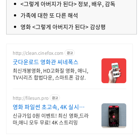
<그렇게 아버지가 된다> 정보, 배우, 감독
가족에 대한 또 다른 해석
영화 <그렇게 아버지가 된다> 감상평
http://clean.cinefox.com
광고
굿다운로드 영화관 씨네폭스
최신개봉영화, HD고화질 영화, 애니,
TV시리즈 합법다운, 스마트폰 감상.
http://filesun.pro
광고
영화 파일썬 초고속, 4K 실시간
보기!
신규가입 0원 이벤트! 최신 영화,드라
마,애니 모두 무료! 4K 스트리밍